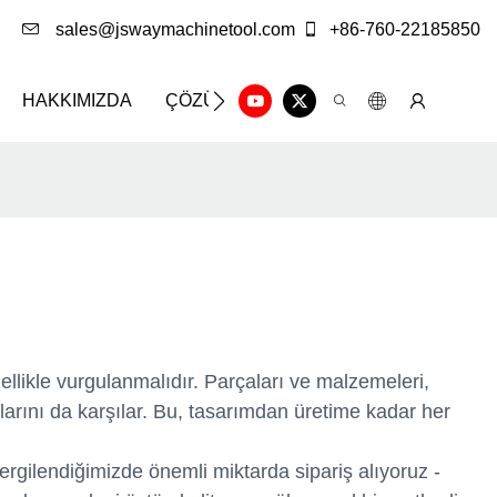
sales@jswaymachinetool.com
+86-760-22185850
HAKKIMIZDA
ÇÖZÜM
BILGI MERKEZI
BIZE 
llikle vurgulanmalıdır. Parçaları ve malzemeleri,
larını da karşılar. Bu, tasarımdan üretime kadar her
ergilendiğimizde önemli miktarda sipariş alıyoruz -