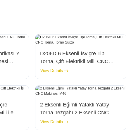
rikası Y
D206D 6 Eksenli İsviçre Tipi
nesi
Torna, Çift Elektrikli Milli CNC
Torna, Torno Suizo
View Details
çre
2 Eksenli Eğimli Yataklı Yatay
ili ile
Torna Tezgahı 2 Eksenli CNC
Makinesi M46
View Details