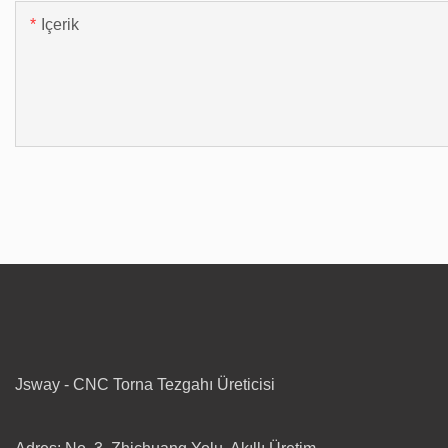
Içerik
Jsway - CNC Torna Tezgahı Üreticisi