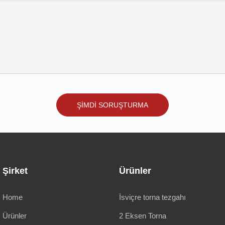
ŞIMDI SORUŞTURMA
Şirket
Ürünler
Home
İsviçre torna tezgahı
Ürünler
2 Eksen Torna