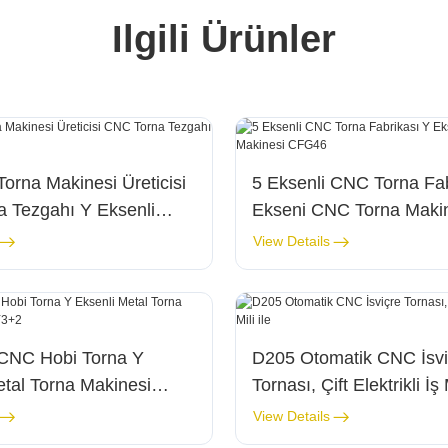
Ilgili Ürünler
Torna Makinesi Üreticisi
5 Eksenli CNC Torna Fab
 Tezgahı Y Eksenli
Ekseni CNC Torna Maki
CFG46
View Details
 CNC Hobi Torna Y
D205 Otomatik CNC İsvi
etal Torna Makinesi
Tornası, Çift Elektrikli İş M
+2
View Details