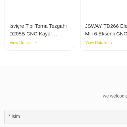
İsviçre Tipi Torna Tezgahı
JSWAY TD266 Elekt
D205B CNC Kayar
Mili 6 Eksenli CNC
Başlıklı Otomatik Torna
Tipi Torna Tezgahı
View Details
View Details
Tezgahı
Takım Özelliğiyle
we welcome 
Isim