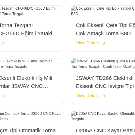
 Torna Tezgahı
Çok Eksenli Çete Tipi Eğ
FG56D Eğimli Yataklı
Çok Amaçlı Torna B8D
NC Torna Tezgahı
View Details
senli Elektrikli İş Mili
JSWAY TD266 Elektrikli İ
kımlar JSWAY CNC
Eksenli CNC İsviçre Tipi
rna Tezgahı
Tezgahı, Canlı Takım Öze
View Details
çre Tipi Otomatik Torna
D205A CNC Kayar Başlık