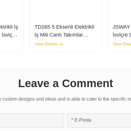
rikli İş
TD265 5 Eksenli Elektrikli
JSWAY 
 İsviçre
İş Mili Canlı Takımlar
İsviçre 
, Canlı
JSWAY CNC İsviçre Torna
tezgahı
View Details
View Deta
Tezgahı
Leave a Comment
custom designs and ideas and is able to cater to the specific r
E-Posta