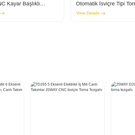
 Kayar Başlıklı
Otomatik İsviçre Tipi To
Torna
Tezgahı
View Details