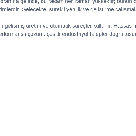
a oranına gelince, bu rakam her zaman yüksektir; bunun 
rimlerdir. Gelecekte, sürekli yenilik ve geliştirme çalışmal
 için gelişmiş üretim ve otomatik süreçler kullanır. Hass
erformanslı çözüm, çeşitli endüstriyel talepler doğrultusu