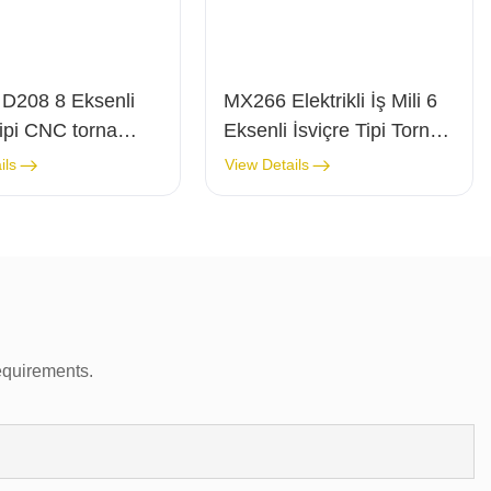
D208 8 Eksenli
MX266 Elektrikli İş Mili 6
tipi CNC torna
Eksenli İsviçre Tipi Torna
Tezgahı, Canlı Takım
ils
View Details
Özellikli Çin CNC Torna
Tezgahı
equirements.