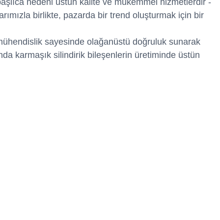
başlıca nedeni üstün kalite ve mükemmel hizmetlerdir -
arımızla birlikte, pazarda bir trend oluşturmak için bir
as mühendislik sayesinde olağanüstü doğruluk sunarak
nda karmaşık silindirik bileşenlerin üretiminde üstün