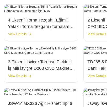
4 Eksenli Torna Tezgahı, Eğimli
2 Eksenli
Yataklı Torna Tezgahı (Tornalama
CFG46D/C
ve Frezeleme İçin) M46
Taretli C
View Details
View Details
3 Eksenli İsviçre Tornası, Elektrikli
TD265 5 Ek
İş Mili İsviçre D203 CNC Makinesi,
Canlı Ta
Çapraz Canlı Takımlar
İsviçre To
View Details
View Details
JSWAY MX326 Ağır Hizmet Tipi 6
Jsway İsvi