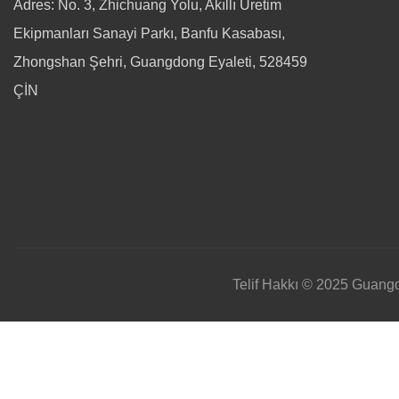
Adres: No. 3, Zhichuang Yolu, Akıllı Üretim
Ekipmanları Sanayi Parkı, Banfu Kasabası,
Zhongshan Şehri, Guangdong Eyaleti, 528459
ÇİN
Telif Hakkı © 2025 Guan