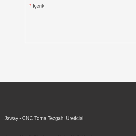
Içerik
Jsway - CNC Torna Tezgahı Üreticisi