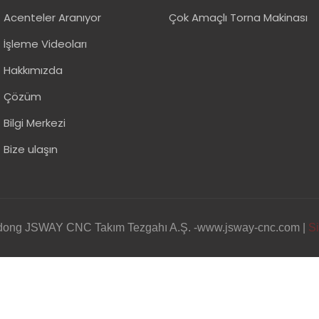
Acenteler Aranıyor
Çok Amaçlı Torna Makinası
İşleme Videoları
Hakkımızda
Çözüm
Bilgi Merkezi
Bize ulaşın
gdong JSWAY CNC Takım Tezgahı A.Ş. -www.jsway-cnc.com |
Si