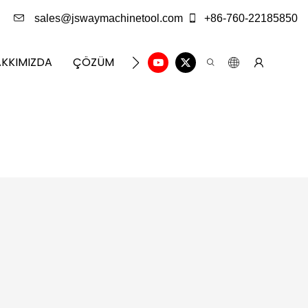
sales@jswaymachinetool.com
+86-760-22185850
KKIMIZDA
ÇÖZÜM
BILGI MERKEZI
BIZE ULAŞIN