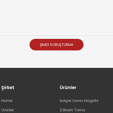
ŞIMDI SORUŞTURMA
Şirket
Ürünler
Home
İsviçre torna tezgahı
Ürünler
2 Eksen Torna