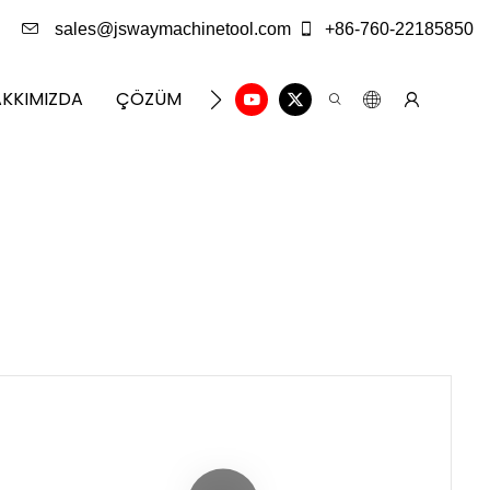
sales@jswaymachinetool.com
+86-760-22185850
KKIMIZDA
ÇÖZÜM
BILGI MERKEZI
BIZE ULAŞIN