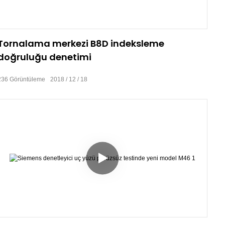
Tornalama merkezi B8D indeksleme
doğruluğu denetimi
236
Görüntüleme
2018
12
18