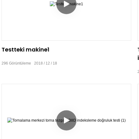
Testteki makine1
296
Görüntüleme
2018
12
18