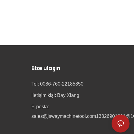
Bize ulaşın
Tel: 0086-760-22185850
İletişim kişi: Bay Xiang
E-posta:
sales@jswaymachinetool.com
13326901601@1