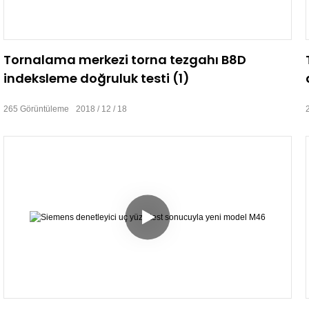
Tornalama merkezi torna tezgahı B8D
indeksleme doğruluk testi (1)
265
Görüntüleme
2018
12
18