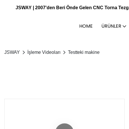
JSWAY | 2007'den Beri Önde Gelen CNC Torna Tezgahı
HOME
ÜRÜNLER
JSWAY
İşleme Videoları
Testteki makine