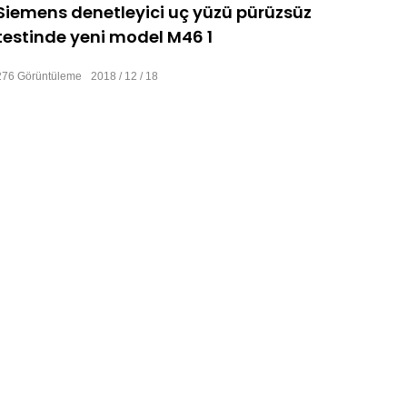
Siemens denetleyici uç yüzü pürüzsüz
testinde yeni model M46 1
276
Görüntüleme
2018
12
18