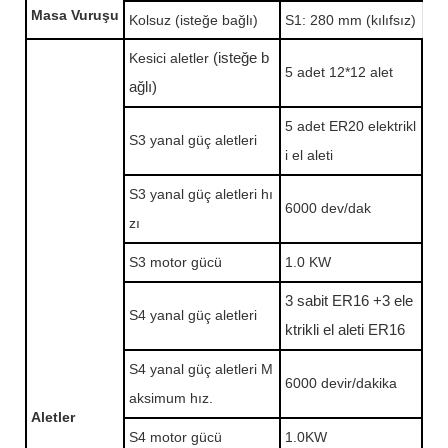
Masa Vuruşu
Kolsuz (isteğe bağlı)
S1: 280 mm (kılıfsız)
Kesici aletler
(isteğe b
5 adet 12*12 alet
ağlı)
5 adet ER20 elektrikl
S3 yanal güç aletleri
i el aleti
S3 yanal güç aletleri hı
6000 dev/dak
zı
S3 motor gücü
1.0 KW
3 sabit ER16 +3 ele
S4 yanal güç aletleri
ktrikli el aleti ER16
S4 yanal güç aletleri M
6000 devir/dakika
aksimum hız.
Aletler
S4 motor gücü
1.0KW