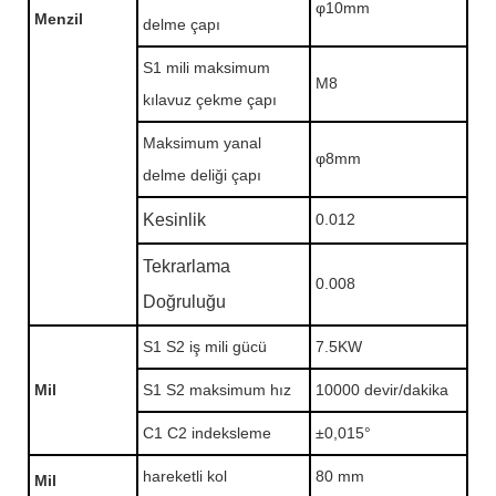
φ10mm
Menzil
delme çapı
S1 mili maksimum
M8
kılavuz çekme çapı
Maksimum yanal
φ8mm
delme deliği çapı
Kesinlik
0.012
Tekrarlama
0.008
Doğruluğu
S1 S2 iş mili gücü
7.5KW
Mil
S1 S2 maksimum hız
10000 devir/dakika
C1 C2 indeksleme
±0,015°
hareketli kol
80 mm
Mil