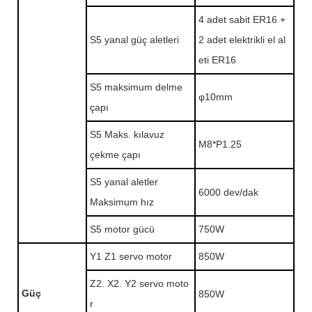
4 adet sabit ER16 +
S5 yanal güç aletleri
2 adet elektrikli el al
eti ER16
S5 maksimum delme
φ10mm
çapı
S5 Maks. kılavuz
M8*P1.25
çekme çapı
S5 yanal aletler
6000 dev/dak
Maksimum hız
S5 motor gücü
750W
Y1 Z1 servo motor
850W
Z2. X2. Y2 servo moto
Güç
850W
r