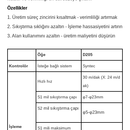
Özellikler
1. Üretim süreç zincirini kısaltmak - verimliliği artırmak
2. Sıkıştırma sıklığını azaltın - İşleme hassasiyetini artırın
3. Alan kullanımını azaltın - üretim maliyetini düşürün
Öğe
D205
Kontrolör
İsteğe bağlı sistem
Syntec
30 m/dak (X: 24 m/d
Hızlı hız
ak)
S1 mil sıkıştırma çapı
φ7-φ23mm
S2
mil sıkıştırma çapı
φ5-φ23mm
İşleme
S1 mili maksimum