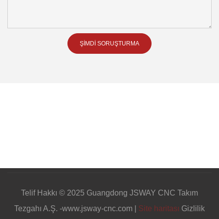
ŞIMDI SORUŞTURMA
Telif Hakkı © 2025 Guangdong JSWAY CNC Takım
Tezgahı A.Ş. -www.jsway-cnc.com |
Site haritası
Gizlilik