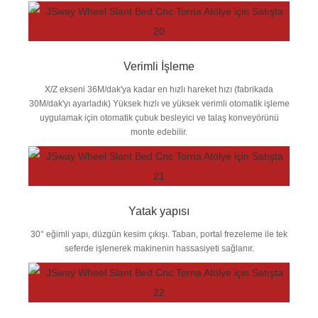
Verimli İşleme
X/Z ekseni 36M/dak'ya kadar en hızlı hareket hızı (fabrikada
30M/dak'yı ayarladık) Yüksek hızlı ve yüksek verimli otomatik işleme
uygulamak için otomatik çubuk besleyici ve talaş konveyörünü
monte edebilir.
Yatak yapısı
30° eğimli yapı, düzgün kesim çıkışı. Taban, portal frezeleme ile tek
seferde işlenerek makinenin hassasiyeti sağlanır.