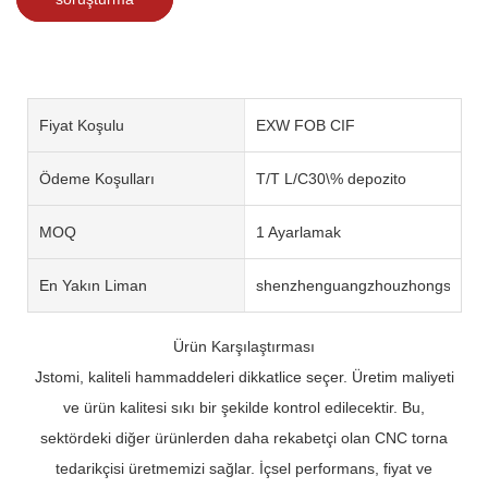
Fiyat Koşulu
EXW FOB CIF
Ödeme Koşulları
T/T L/C30\% depozito
MOQ
1 Ayarlamak
En Yakın Liman
shenzhenguangzhouzhongshan
Ürün Karşılaştırması
Jstomi, kaliteli hammaddeleri dikkatlice seçer. Üretim maliyeti
ve ürün kalitesi sıkı bir şekilde kontrol edilecektir. Bu,
sektördeki diğer ürünlerden daha rekabetçi olan CNC torna
tedarikçisi üretmemizi sağlar. İçsel performans, fiyat ve