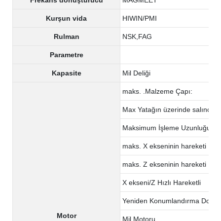
Kurşun vida
HIWIN/PMI
Rulman
NSK,FAG
Parametre
Kapasite
Mil Deliği
maks. .Malzeme Çapı:
Max Yatağın üzerinde salıncak
Maksimum İşleme Uzunluğu
maks. X ekseninin hareketi
maks. Z ekseninin hareketi
X ekseni/Z Hızlı Hareketli
Yeniden Konumlandırma Doğru
Motor
Mil Motoru