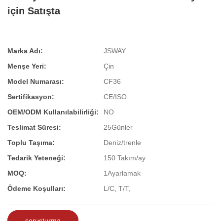
için Satışta
Marka Adı:
JSWAY
Menşe Yeri:
Çin
Model Numarası:
CF36
Sertifikasyon:
CE/ISO
OEM/ODM Kullanılabilirliği:
NO
Teslimat Süresi:
25Günler
Toplu Taşıma:
Deniz/trenle
Tedarik Yeteneği:
150 Takım/ay
MOQ:
1Ayarlamak
Ödeme Koşulları:
L/C, T/T,
soruşturma