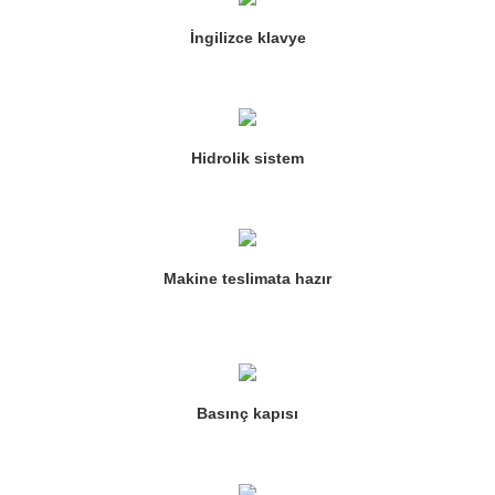
İngilizce klavye
Hidrolik sistem
Makine teslimata hazır
Basınç kapısı