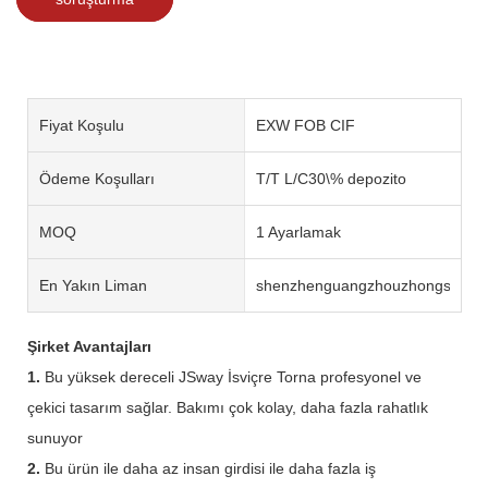
Fiyat Koşulu
EXW FOB CIF
Ödeme Koşulları
T/T L/C30\% depozito
MOQ
1 Ayarlamak
En Yakın Liman
shenzhenguangzhouzhongshan
Şirket Avantajları
1.
Bu yüksek dereceli JSway İsviçre Torna profesyonel ve
çekici tasarım sağlar. Bakımı çok kolay, daha fazla rahatlık
sunuyor
2.
Bu ürün ile daha az insan girdisi ile daha fazla iş