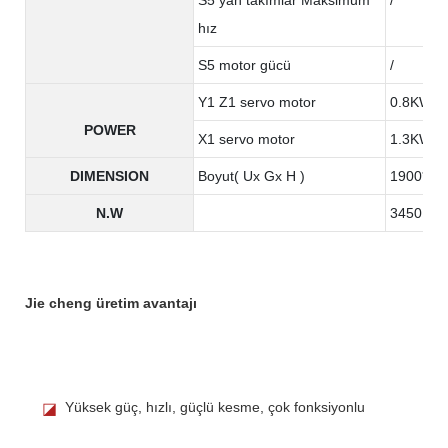
hız
S5 motor gücü
/
Y1 Z1 servo motor
0.8KW
POWER
X1 servo motor
1.3KW
DIMENSION
Boyut( Ux Gx H )
1900*13
N.W
3450KG
Jie cheng üretim avantajı
Yüksek güç, hızlı, güçlü kesme, çok fonksiyonlu
◪