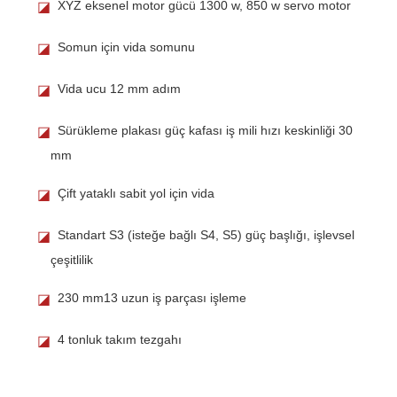
XYZ eksenel motor gücü 1300 w, 850 w servo motor
◪
Somun için vida somunu
◪
Vida ucu 12 mm adım
◪
Sürükleme plakası güç kafası iş mili hızı keskinliği 30
◪
mm
Çift yataklı sabit yol için vida
◪
Standart S3 (isteğe bağlı S4, S5) güç başlığı, işlevsel
◪
çeşitlilik
230 mm13 uzun iş parçası işleme
◪
4 tonluk takım tezgahı
◪