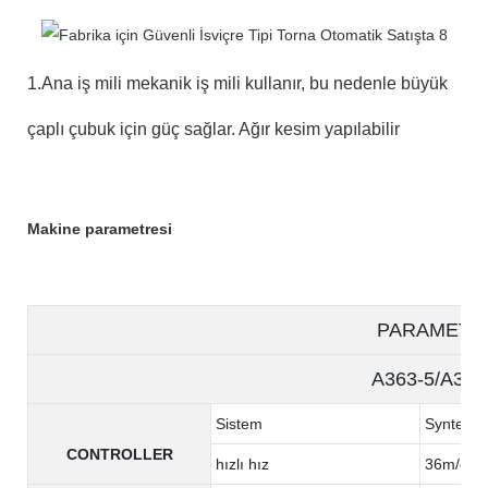
1.Ana iş mili mekanik iş mili kullanır, bu nedenle büyük
çaplı çubuk için güç sağlar. Ağır kesim yapılabilir
Makine parametresi
PARAMETE
A363-5/A363
Sistem
Syntec
CONTROLLER
hızlı hız
36m/dak