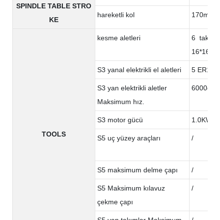
SPINDLE TABLE STRO
hareketli kol
170mm
KE
kesme aletleri
6 takım 
16*16 (is
S3 yanal elektrikli el aletleri
5 ER16 y
S3 yan elektrikli aletler
6000devi
Maksimum hız.
S3 motor gücü
1.0KW
TOOLS
S5 uç yüzey araçları
/
S5 maksimum delme çapı
/
S5 Maksimum kılavuz
/
çekme çapı
S5 yan takımlar Maksimum
/