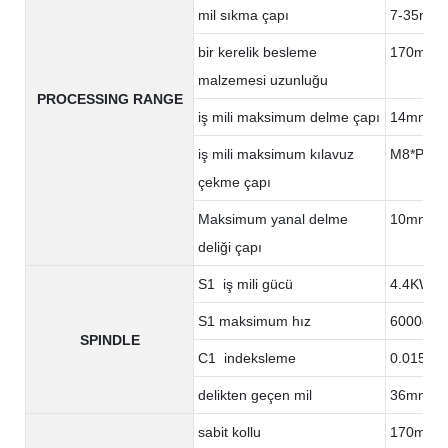
mil sıkma çapı
7-35mm
bir kerelik besleme
170mm
malzemesi uzunluğu
PROCESSING RANGE
iş mili maksimum delme çapı
14mm
iş mili maksimum kılavuz
M8*P1.2
çekme çapı
Maksimum yanal delme
10mm
deliği çapı
S1 iş mili gücü
4.4KW
S1 maksimum hız
6000devi
SPINDLE
C1 indeksleme
0.015°
delikten geçen mil
36mm
sabit kollu
170mm