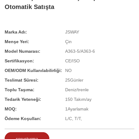
Otomatik Satışta
Marka Adı:
JSWAY
Menşe Yeri:
Çin
Model Numarası:
A363-5/A363-6
Sertifikasyon:
CE/ISO
OEM/ODM Kullanılabilirliği:
NO
Teslimat Süresi:
25Günler
Toplu Taşıma:
Deniz/trenle
Tedarik Yeteneği:
150 Takım/ay
MOQ:
1Ayarlamak
Ödeme Koşulları:
L/C, T/T,
soruşturma