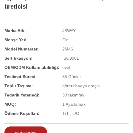
üreticisi
Marka Adı:
JSWAY
Menşe Yeri:
Çin
Model Numarası:
2M46
Sertifikasyon:
ISO9001
OEM/ODM Kullanılabilirliği:
evet
Teslimat Süresi:
35 Günler
Toplu Taşıma:
görerek veya araçla
Tedarik Yeteneği:
30 takım/ay
MOQ:
1 Ayarlamak
Ödeme Koşulları:
T/T ; L/C
soruşturma