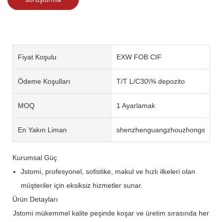
Fiyat Koşulu
EXW FOB CIF
Ödeme Koşulları
T/T L/C30\% depozito
MOQ
1 Ayarlamak
En Yakın Liman
shenzhenguangzhouzhongshan
Kurumsal Güç
Jstomi, profesyonel, sofistike, makul ve hızlı ilkeleri olan
müşteriler için eksiksiz hizmetler sunar.
Ürün Detayları
Jstomi mükemmel kalite peşinde koşar ve üretim sırasında her