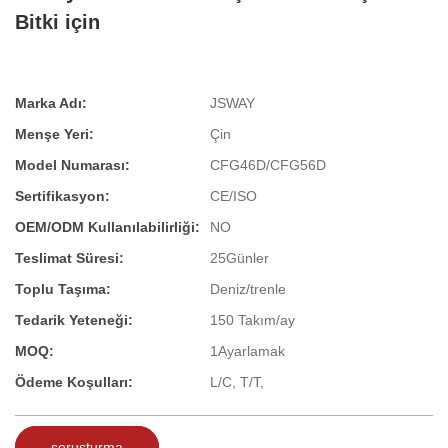
Bitki için
Marka Adı:
JSWAY
Menşe Yeri:
Çin
Model Numarası:
CFG46D/CFG56D
Sertifikasyon:
CE/ISO
OEM/ODM Kullanılabilirliği:
NO
Teslimat Süresi:
25Günler
Toplu Taşıma:
Deniz/trenle
Tedarik Yeteneği:
150 Takım/ay
MOQ:
1Ayarlamak
Ödeme Koşulları:
L/C, T/T,
soruşturma