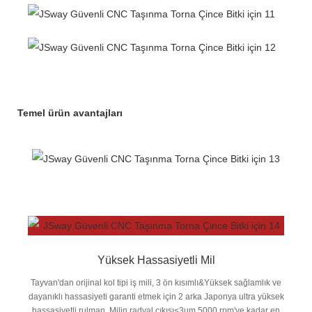
Temel ürün avantajları
Yüksek Hassasiyetli Mil
Tayvan'dan orijinal kol tipi iş mili, 3 ön kısımlı&Yüksek sağlamlık ve
dayanıklı hassasiyeti garanti etmek için 2 arka Japonya ultra yüksek
hassasiyetli rulman. Milin radyal çıkışı<3um 5000 rpm'ye kadar en