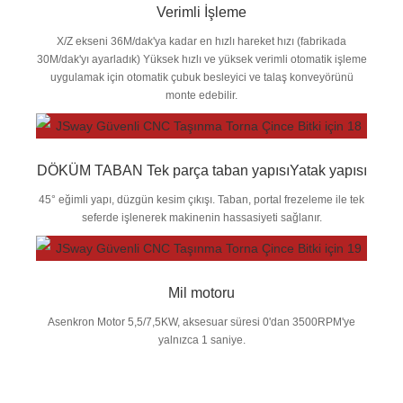
Verimli İşleme
X/Z ekseni 36M/dak'ya kadar en hızlı hareket hızı (fabrikada
30M/dak'yı ayarladık) Yüksek hızlı ve yüksek verimli otomatik işleme
uygulamak için otomatik çubuk besleyici ve talaş konveyörünü
monte edebilir.
DÖKÜM TABAN Tek parça taban yapısıYatak yapısı
45° eğimli yapı, düzgün kesim çıkışı. Taban, portal frezeleme ile tek
seferde işlenerek makinenin hassasiyeti sağlanır.
Mil motoru
Asenkron Motor 5,5/7,5KW, aksesuar süresi 0'dan 3500RPM'ye
yalnızca 1 saniye.