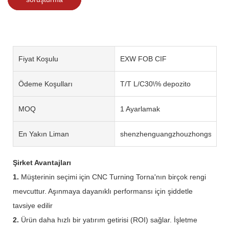
Fiyat Koşulu
EXW FOB CIF
Ödeme Koşulları
T/T L/C30\% depozito
MOQ
1 Ayarlamak
En Yakın Liman
shenzhenguangzhouzhongshan
Şirket Avantajları
1.
Müşterinin seçimi için CNC Turning Torna'nın birçok rengi
mevcuttur. Aşınmaya dayanıklı performansı için şiddetle
tavsiye edilir
2.
Ürün daha hızlı bir yatırım getirisi (ROI) sağlar. İşletme