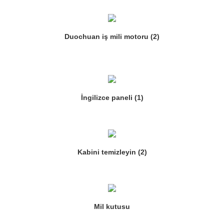
Duochuan iş mili motoru (2)
İngilizce paneli (1)
Kabini temizleyin (2)
Mil kutusu