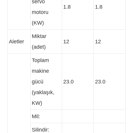
servo
1.8
1.8
motoru
(KW)
Miktar
Aletler
12
12
(adet)
Toplam
makine
gücü
23.0
23.0
(yaklaşık,
KW)
Mil:
Silindir: