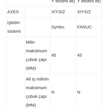
Y ekseni ile)
Y ekseni ile)
AXES
X/YS/Z
X/YS/Z
İşletim
Syntec
FANUC
sistemi
Milin
maksimum
45
45
çubuk çapı
(MM)
Alt iş milinin
maksimum
N
N
çubuk çapı
(MM)