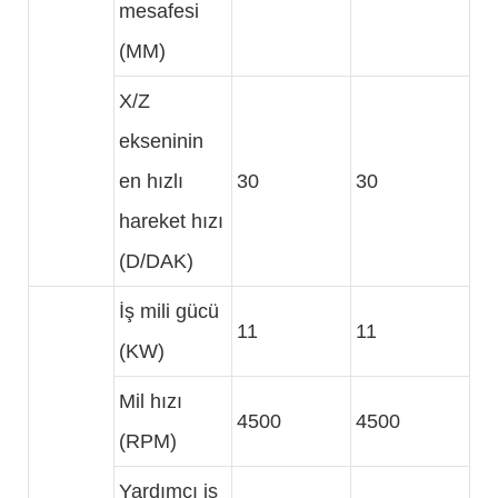
mesafesi
(MM)
X/Z
ekseninin
en hızlı
30
30
hareket hızı
(D/DAK)
İş mili gücü
11
11
(KW)
Mil hızı
4500
4500
(RPM)
Yardımcı iş