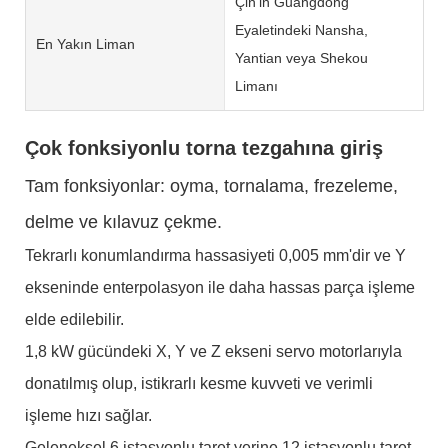
Çin'in Guangdong
Eyaletindeki Nansha,
En Yakın Liman
Yantian veya Shekou
Limanı
Çok fonksiyonlu torna tezgahına giriş
Tam fonksiyonlar: oyma, tornalama, frezeleme,
delme ve kılavuz çekme.
Tekrarlı konumlandırma hassasiyeti 0,005 mm'dir ve Y
ekseninde enterpolasyon ile daha hassas parça işleme
elde edilebilir.
1,8 kW gücündeki X, Y ve Z ekseni servo motorlarıyla
donatılmış olup, istikrarlı kesme kuvveti ve verimli
işleme hızı sağlar.
Geleneksel 6 istasyonlu taret yerine 12 istasyonlu taret