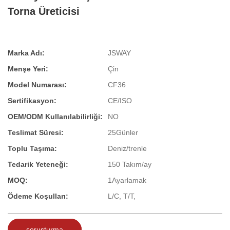
Torna Üreticisi
Marka Adı:
JSWAY
Menşe Yeri:
Çin
Model Numarası:
CF36
Sertifikasyon:
CE/ISO
OEM/ODM Kullanılabilirliği:
NO
Teslimat Süresi:
25Günler
Toplu Taşıma:
Deniz/trenle
Tedarik Yeteneği:
150 Takım/ay
MOQ:
1Ayarlamak
Ödeme Koşulları:
L/C, T/T,
soruşturma