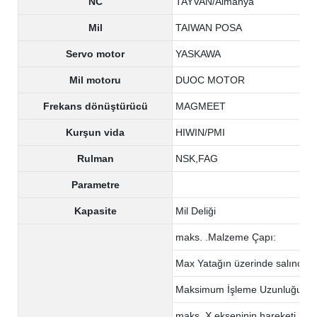
NC
TAYVAN/Almanya
Mil
TAIWAN POSA
Servo motor
YASKAWA
Mil motoru
DUOC MOTOR
Frekans dönüştürücü
MAGMEET
Kurşun vida
HIWIN/PMI
Rulman
NSK,FAG
Parametre
Kapasite
Mil Deliği
maks. .Malzeme Çapı:
Max Yatağın üzerinde salıncak
Maksimum İşleme Uzunluğu
maks. X ekseninin hareketi