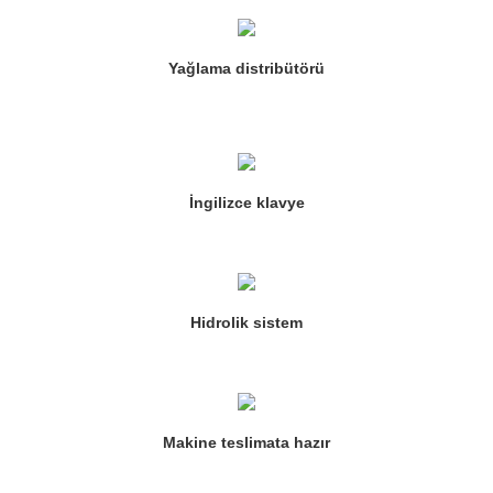
Yağlama distribütörü
İngilizce klavye
Hidrolik sistem
Makine teslimata hazır