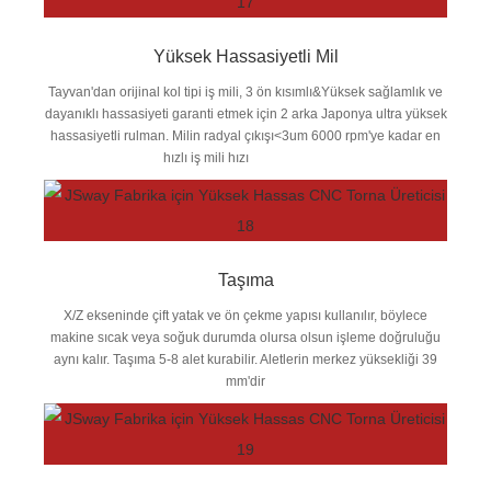
Yüksek Hassasiyetli Mil
Tayvan'dan orijinal kol tipi iş mili, 3 ön kısımlı&Yüksek sağlamlık ve
dayanıklı hassasiyeti garanti etmek için 2 arka Japonya ultra yüksek
hassasiyetli rulman. Milin radyal çıkışı<3um 6000 rpm'ye kadar en
hızlı iş mili hızı
Taşıma
X/Z ekseninde çift yatak ve ön çekme yapısı kullanılır, böylece
makine sıcak veya soğuk durumda olursa olsun işleme doğruluğu
aynı kalır. Taşıma 5-8 alet kurabilir. Aletlerin merkez yüksekliği 39
mm'dir