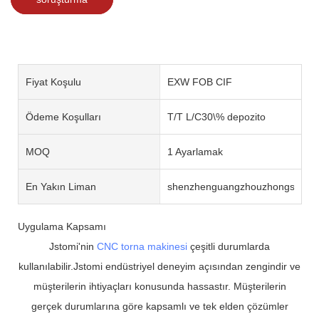
Fiyat Koşulu
EXW FOB CIF
Ödeme Koşulları
T/T L/C30\% depozito
MOQ
1 Ayarlamak
En Yakın Liman
shenzhenguangzhouzhongshan
Uygulama Kapsamı
Jstomi'nin
CNC torna makinesi
çeşitli durumlarda
kullanılabilir.Jstomi endüstriyel deneyim açısından zengindir ve
müşterilerin ihtiyaçları konusunda hassastır. Müşterilerin
gerçek durumlarına göre kapsamlı ve tek elden çözümler