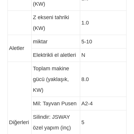
(KW)
Z ekseni tahriki
1.0
(KW)
miktar
5-10
Aletler
Elektrikli el aletleri
N
Toplam makine
gücü (yaklaşık,
8.0
KW)
Mil: Tayvan Pusen
A2-4
Silindir: JSWAY
Diğerleri
5
özel yapım (inç)