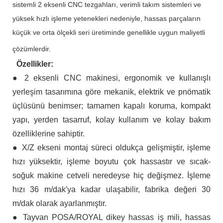
sistemli 2 eksenli CNC tezgahları, verimli takım sistemleri ve
yüksek hızlı işleme yetenekleri nedeniyle, hassas parçaların
küçük ve orta ölçekli seri üretiminde genellikle uygun maliyetli
çözümlerdir.
Özellikler:
● 2 eksenli CNC makinesi, ergonomik ve kullanışlı
yerleşim tasarımına göre mekanik, elektrik ve pnömatik
üçlüsünü benimser; tamamen kapalı koruma, kompakt
yapı, yerden tasarruf, kolay kullanım ve kolay bakım
özelliklerine sahiptir.
● X/Z ekseni montaj süreci oldukça gelişmiştir, işleme
hızı yüksektir, işleme boyutu çok hassastır ve sıcak-
soğuk makine cetveli neredeyse hiç değişmez. İşleme
hızı 36 m/dak'ya kadar ulaşabilir, fabrika değeri 30
m/dak olarak ayarlanmıştır.
● Tayvan POSA/ROYAL dikey hassas iş mili, hassas