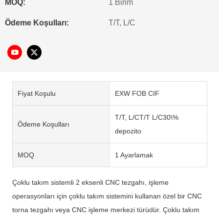
MOQ:
1 Birim
Ödeme Koşulları:
T/T, L/C
Fiyat Koşulu
EXW FOB CIF
T/T, L/CT/T L/C30\%
Ödeme Koşulları
depozito
MOQ
1 Ayarlamak
Çoklu takım sistemli 2 eksenli CNC tezgahı, işleme
operasyonları için çoklu takım sistemini kullanan özel bir CNC
torna tezgahı veya CNC işleme merkezi türüdür. Çoklu takım