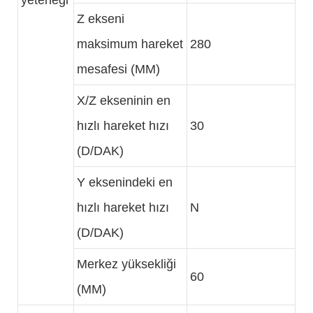
yeteneği
Z ekseni
maksimum hareket
280
mesafesi (MM)
X/Z ekseninin en
hızlı hareket hızı
30
(D/DAK)
Y eksenindeki en
hızlı hareket hızı
N
(D/DAK)
Merkez yüksekliği
60
(MM)