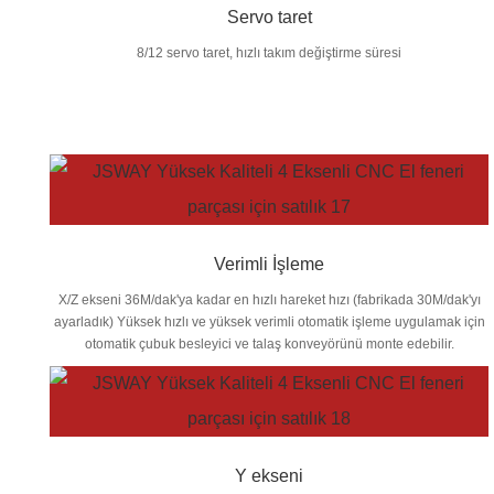
Servo taret
8/12 servo taret, hızlı takım değiştirme süresi
Verimli İşleme
X/Z ekseni 36M/dak'ya kadar en hızlı hareket hızı (fabrikada 30M/dak'yı
ayarladık) Yüksek hızlı ve yüksek verimli otomatik işleme uygulamak için
otomatik çubuk besleyici ve talaş konveyörünü monte edebilir.
Y ekseni