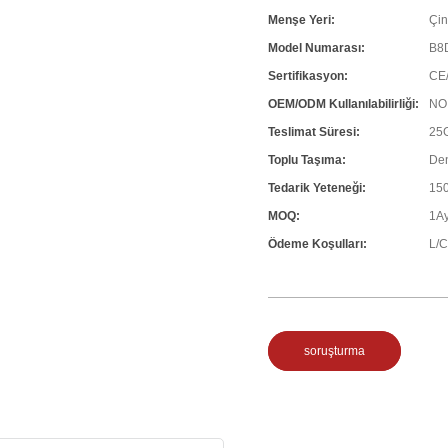
Menşe Yeri:
Çi
Model Numarası:
B8
Sertifikasyon:
CE
OEM/ODM Kullanılabilirliği:
NO
Teslimat Süresi:
25
Toplu Taşıma:
Den
Tedarik Yeteneği:
150
MOQ:
1A
Ödeme Koşulları:
L/C
soruşturma