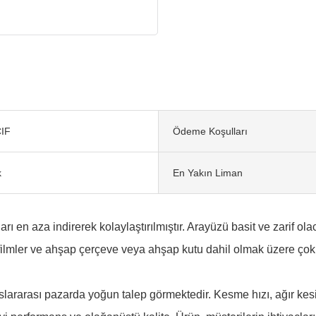
IF
Ödeme Koşulları
k
En Yakın Liman
ı en aza indirerek kolaylaştırılmıştır. Arayüzü basit ve zarif ola
 filmler ve ahşap çerçeve veya ahşap kutu dahil olmak üzere çok 
 uluslararası pazarda yoğun talep görmektedir. Kesme hızı, ağır k