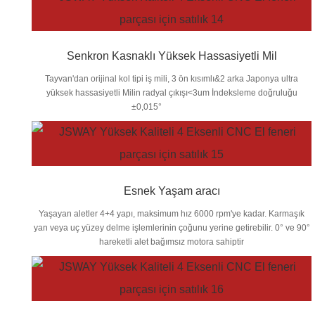
Senkron Kasnaklı Yüksek Hassasiyetli Mil
Tayvan'dan orijinal kol tipi iş mili, 3 ön kısımlı&2 arka Japonya ultra
yüksek hassasiyetli Milin radyal çıkışı<3um İndeksleme doğruluğu
±0,015°
Esnek Yaşam aracı
Yaşayan aletler 4+4 yapı, maksimum hız 6000 rpm'ye kadar. Karmaşık
yan veya uç yüzey delme işlemlerinin çoğunu yerine getirebilir. 0° ve 90°
hareketli alet bağımsız motora sahiptir