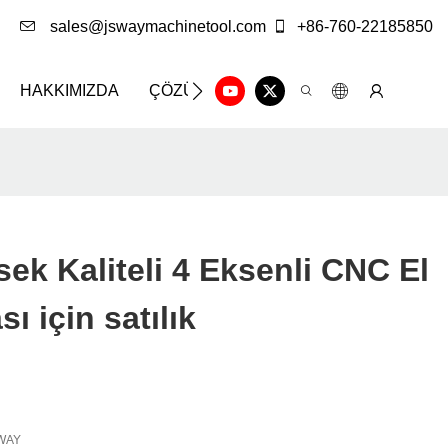
sales@jswaymachinetool.com
+86-760-22185850
HAKKIMIZDA
ÇÖZÜM
BILGI MERKEZI
BIZE 
k Kaliteli 4 Eksenli CNC El
sı için satılık
WAY