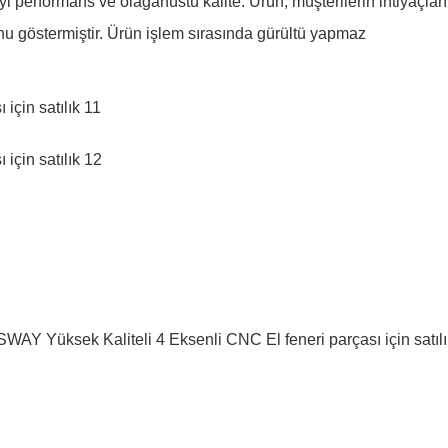
i performans ve olağanüstü kalite. Ürün, müşterilerin ihtiyaçların
nu göstermiştir. Ürün işlem sırasında gürültü yapmaz