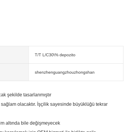
T/T L/C30\% depozito
shenzhenguangzhouzhongshan
cak şekilde tasarlanmıştır
sağlam olacaktır. İşçilik sayesinde büyüklüğü tekrar
esim altında bile değişmeyecek