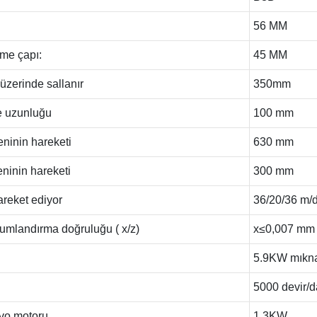
56 MM
me çapı:
45 MM
üzerinde sallanır
350mm
e uzunluğu
100 mm
ninin hareketi
630 mm
ninin hareketi
300 mm
areket ediyor
36/20/36 m/
umlandırma doğruluğu ( x/z)
x≤0,007 mm
5.9KW mıknat
5000 devir/d
rvo motoru
1.3KW