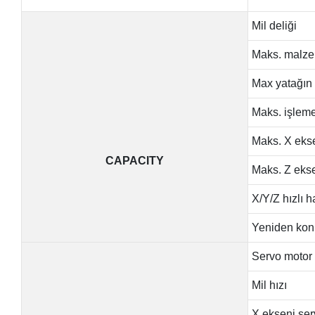
Mil deliği
Maks. malze
Max yatağın 
Maks. işlem
Maks. X ekse
CAPACITY
Maks. Z ekse
X/Y/Z hızlı h
Yeniden kon
Servo motor
Mil hızı
X ekseni se