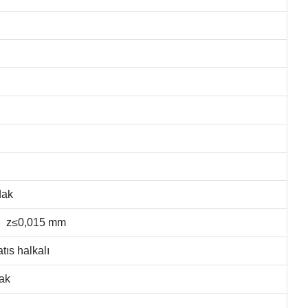
dak
 z≤0,015 mm
ıs halkalı
ak