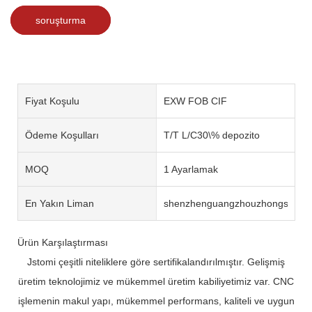
soruşturma
Fiyat Koşulu
EXW FOB CIF
Ödeme Koşulları
T/T L/C30\% depozito
MOQ
1 Ayarlamak
En Yakın Liman
shenzhenguangzhouzhongshan
Ürün Karşılaştırması
Jstomi çeşitli niteliklere göre sertifikalandırılmıştır. Gelişmiş
üretim teknolojimiz ve mükemmel üretim kabiliyetimiz var. CNC
işlemenin makul yapı, mükemmel performans, kaliteli ve uygun