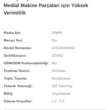
Medial Makine Parçaları için Yüksek
Verimlilik
Marka Adı:
JSWAY
Menşe Yeri:
Çin
Model Numarası:
CFG46X/M46X
Sertifikasyon:
CE/ISO
OEM/ODM Kullanılabilirliği:
NO
Teslimat Süresi:
25Günler
Toplu Taşıma:
Deniz/trenle
Tedarik Yeteneği:
150 Takım/ay
MOQ:
1Ayarlamak
Ödeme Koşulları:
L/C, T/T,