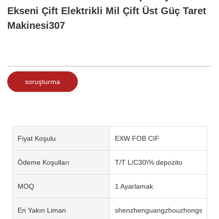
Ekseni Çift Elektrikli Mil Çift Üst Güç Taret
Makinesi307
soruşturma
Fiyat Koşulu
EXW FOB CIF
Ödeme Koşulları
T/T L/C30\% depozito
MOQ
1 Ayarlamak
En Yakın Liman
shenzhenguangzhouzhongshan