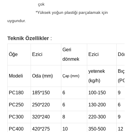
çok
*Yüksek yoğun plastiği parçalamak için
uygundur.
Teknik Özellikler
:
Geri
Öğe
Ezici
Ezici
Döner
dönmek
yetenek
Bıçak
Modeli
Oda (mm)
Çap (mm)
(kg/h)
(PCS)
PC180
185*150
6
100-150
9
PC250
250*220
6
130-200
6
PC300
320*240
8
220-300
9
PC400
420*275
10
350-500
12