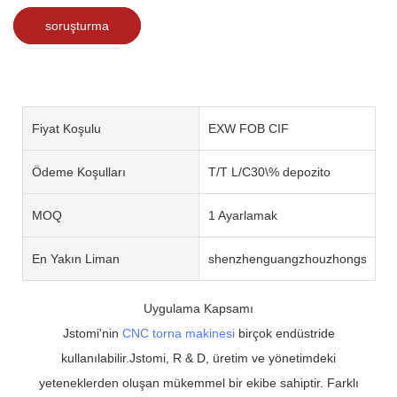
soruşturma
Fiyat Koşulu
EXW FOB CIF
Ödeme Koşulları
T/T L/C30\% depozito
MOQ
1 Ayarlamak
En Yakın Liman
shenzhenguangzhouzhongshan
Uygulama Kapsamı
Jstomi'nin
CNC torna makinesi
birçok endüstride
kullanılabilir.Jstomi, R & D, üretim ve yönetimdeki
yeteneklerden oluşan mükemmel bir ekibe sahiptir. Farklı