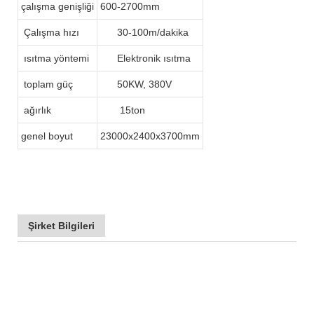
çalışma genişliği
600-2700mm
Çalışma hızı
30-100m/dakika
ısıtma yöntemi
Elektronik ısıtma
toplam güç
50KW, 380V
ağırlık
15ton
genel boyut
23000x2400x3700mm
Şirket Bilgileri