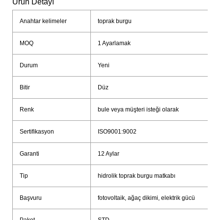
Ürün Detayı
Anahtar kelimeler
toprak burgu
MOQ
1 Ayarlamak
Durum
Yeni
Bitir
Düz
Renk
bule veya müşteri isteği olarak
Sertifikasyon
ISO9001:9002
Garanti
12 Aylar
Tip
hidrolik toprak burgu matkabı
Başvuru
fotovoltaik, ağaç dikimi, elektrik gücü
Paket
STD