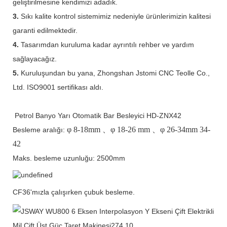
geliştirilmesine kendimizi adadık.
3.
Sıkı kalite kontrol sistemimiz nedeniyle ürünlerimizin kalitesi
garanti edilmektedir.
4.
Tasarımdan kuruluma kadar ayrıntılı rehber ve yardım
sağlayacağız.
5.
Kuruluşundan bu yana, Zhongshan Jstomi CNC Teolle Co.,
Ltd. ISO9001 sertifikası aldı.
Petrol Banyo Yarı Otomatik Bar Besleyici HD-ZNX42
φ
8-18mm
、φ
18-26 mm
、φ
26-34mm 34-
Besleme aralığı:
42
Maks. besleme uzunluğu: 2500mm
CF36'mızla çalışırken çubuk besleme.