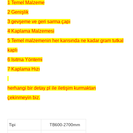
1 Temel Malzeme
2 Genişlik
3 gevşeme ve geri sarma çapı
4 Kaplama Malzemesi
5 Temel malzemenin her karısında ne kadar gram tutkal
kaplı
6 Isıtma Yöntemi
7 Kaplama Hızı
herhangi bir detay pl ile iletişim kurmaktan
çekinmeyin biz.
Tipi
TB600-2700mm