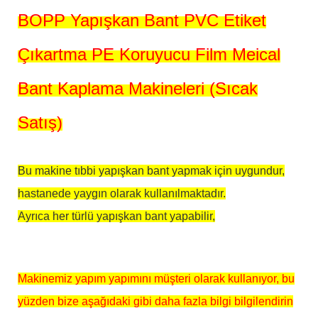
BOPP Yapışkan Bant PVC Etiket
Çıkartma PE Koruyucu Film Meical
Bant Kaplama Makineleri (Sıcak
Satış)
Bu makine tıbbi yapışkan bant yapmak için uygundur,
hastanede yaygın olarak kullanılmaktadır.
Ayrıca her türlü yapışkan bant yapabilir,
Makinemiz yapım yapımını müşteri olarak kullanıyor, bu
yüzden bize aşağıdaki gibi daha fazla bilgi bilgilendirin