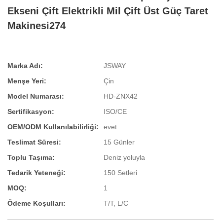
Ekseni Çift Elektrikli Mil Çift Üst Güç Taret
Makinesi274
Marka Adı:
JSWAY
Menşe Yeri:
Çin
Model Numarası:
HD-ZNX42
Sertifikasyon:
ISO/CE
OEM/ODM Kullanılabilirliği:
evet
Teslimat Süresi:
15 Günler
Toplu Taşıma:
Deniz yoluyla
Tedarik Yeteneği:
150 Setleri
MOQ:
1
Ödeme Koşulları:
T/T, L/C