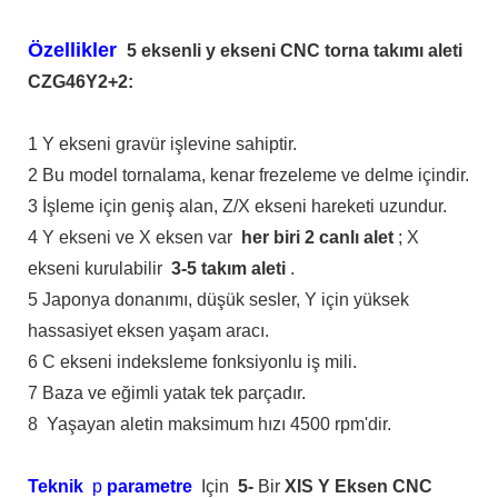
Özellikler
5 eksenli y ekseni CNC torna takımı aleti
CZG46Y2+2:
1 Y ekseni gravür işlevine sahiptir.
2 Bu model tornalama, kenar frezeleme ve delme içindir.
3 İşleme için geniş alan, Z/X ekseni hareketi uzundur.
4 Y ekseni ve X eksen var
her biri 2 canlı alet
; X
ekseni kurulabilir
3-5 takım aleti
.
5 Japonya donanımı, düşük sesler, Y için yüksek
hassasiyet eksen yaşam aracı.
6 C ekseni indeksleme fonksiyonlu iş mili.
7 Baza ve eğimli yatak tek parçadır.
8 Yaşayan aletin maksimum hızı 4500 rpm'dir.
Teknik
p
parametre
Için
5-
Bir
XIS Y Eksen CNC