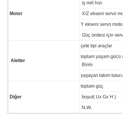
iş mili hızı
Motor
X/Z ekseni servo motor
Y ekseni servo motoru
Güç ünitesi için servo 
çete tipi araçlar
toplam yaşam gücü aletl
Aletler
Birim
yaşayan takım tutucu b
toplam güç
Diğer
boyut( Ux Gx H )
N.W.