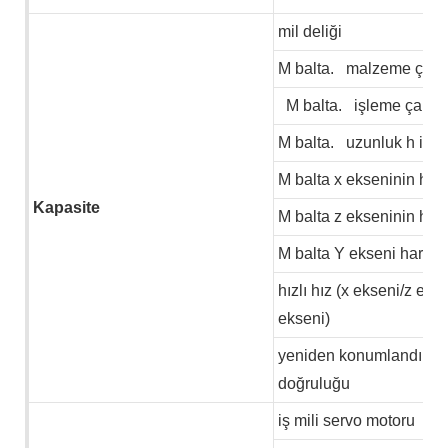
mil deliği
M
balta.
malzeme çapı
M
balta.
işleme çapı
M
balta.
uzunluk
h
işl
M
balta x ekseninin hare
Kapasite
M
balta z ekseninin hare
M
balta Y ekseni hareke
hızlı hız (x ekseni/z eks
ekseni)
yeniden konumlandırm
doğruluğu
iş mili servo motoru