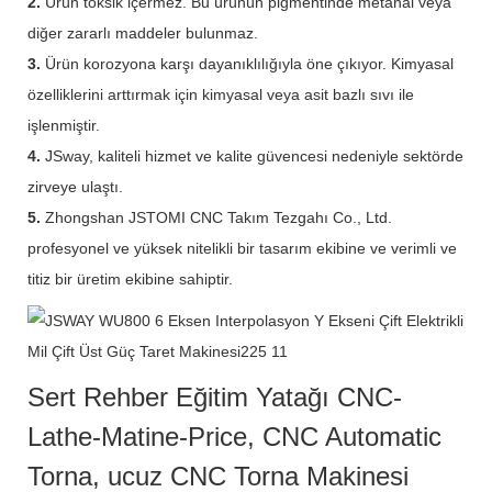
2.
Ürün toksik içermez. Bu ürünün pigmentinde metanal veya
diğer zararlı maddeler bulunmaz.
3.
Ürün korozyona karşı dayanıklılığıyla öne çıkıyor. Kimyasal
özelliklerini arttırmak için kimyasal veya asit bazlı sıvı ile
işlenmiştir.
4.
JSway, kaliteli hizmet ve kalite güvencesi nedeniyle sektörde
zirveye ulaştı.
5.
Zhongshan JSTOMI CNC Takım Tezgahı Co., Ltd.
profesyonel ve yüksek nitelikli bir tasarım ekibine ve verimli ve
titiz bir üretim ekibine sahiptir.
Sert Rehber Eğitim Yatağı CNC-
Lathe-Matine-Price, CNC Automatic
Torna, ucuz CNC Torna Makinesi