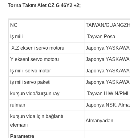
Torna Takım Alet CZ
G
46Y2
+2;
NC
TAIWAN/GUANGZHOU
Iş mili
Tayvan Posa
X.Z ekseni servo motoru
Japonya YASKAWA
Y ekseni servo motoru
Japonya YASKAWA
Iş mili servo motor
Japonya YASKAWA
iş mili servo paketi
Japonya YASKAWA
kurşun vida/kurşun ray
Tayvan HIWIN/PMI
rulman
Japonya NSK, Almany
kurşun vida için bağlantı
Almanyadan
elemanı
Parametre