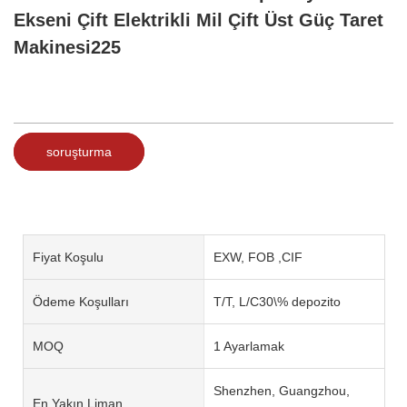
Ekseni Çift Elektrikli Mil Çift Üst Güç Taret
Makinesi225
soruşturma
Fiyat Koşulu
EXW, FOB ,CIF
Ödeme Koşulları
T/T, L/C30\% depozito
MOQ
1 Ayarlamak
Shenzhen, Guangzhou,
En Yakın Liman