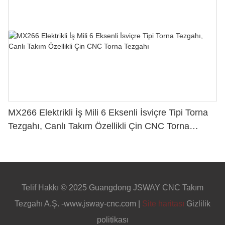
MX266 Elektrikli İş Mili 6 Eksenli İsviçre Tipi Torna
Tezgahı, Canlı Takım Özellikli Çin CNC Torna
Tezgahı
Telif Hakkı © 2025 Guangdong JSWAY CNC Takım
Tezgahı A.Ş. -www.jsway-cnc.com |
Site haritası
Gizlilik
politikası