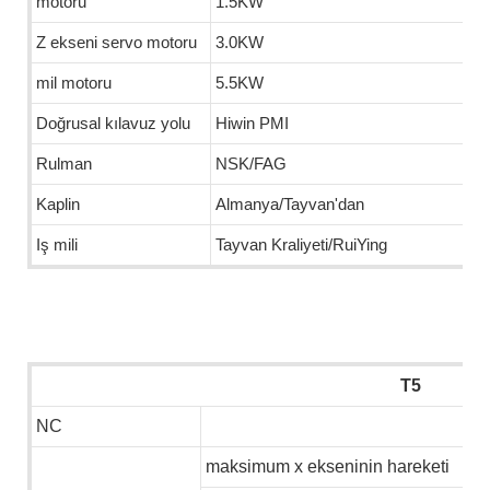
motoru
1.5KW
Z ekseni servo motoru
3.0KW
mil motoru
5.5KW
Doğrusal kılavuz yolu
Hiwin PMI
Rulman
NSK/FAG
Kaplin
Almanya/Tayvan'dan
Iş mili
Tayvan Kraliyeti/RuiYing
T5
NC
maksimum x ekseninin hareketi