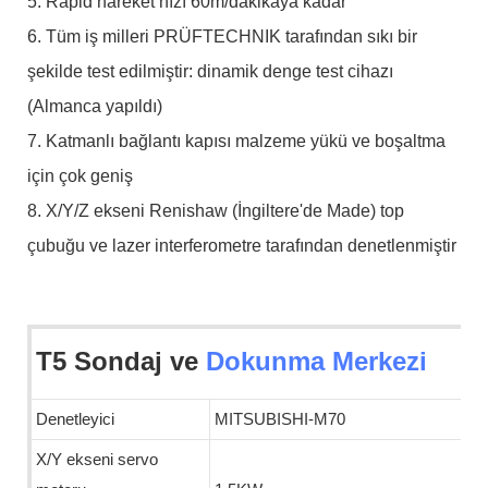
5. Rapid hareket hızı 60m/dakikaya kadar
6. Tüm iş milleri PRÜFTECHNIK tarafından sıkı bir
şekilde test edilmiştir: dinamik denge test cihazı
(Almanca yapıldı)
7. Katmanlı bağlantı kapısı malzeme yükü ve boşaltma
için çok geniş
8. X/Y/Z ekseni Renishaw (İngiltere'de Made) top
çubuğu ve lazer interferometre tarafından denetlenmiştir
T5 Sondaj ve
Dokunma Merkezi
Denetleyici
MITSUBISHI-M70
X/Y ekseni servo