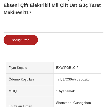
Ekseni Çift Elektrikli Mil Çift Üst Güç Taret
Makinesi117
soruşturma
Fiyat Koşulu
EXW,FOB ,CIF
Ödeme Koşulları
T/T, L/C30\% depozito
MOQ
1 Ayarlamak
Shenzhen, Guangzhou,
En Yakın Liman