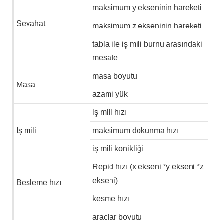
maksimum y ekseninin hareketi
Seyahat
maksimum z ekseninin hareketi
tabla ile iş mili burnu arasındaki
mesafe
masa boyutu
Masa
azami yük
iş mili hızı
Iş mili
maksimum dokunma hızı
iş mili konikliği
Repid hızı (x ekseni *y ekseni *z
ekseni)
Besleme hızı
kesme hızı
araçlar boyutu