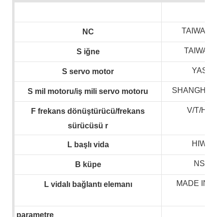
TAIWAN 
NC
TAIWAN
S
iğne
YASK
S
servo motor
SHANGHAI 
S
mil motoru/iş mili servo motoru
V/T/HP
F
frekans dönüştürücü/frekans
sürücüsü
r
HIWIN
L
başlı vida
NSK,
B
küpe
MADE IN 
L
vidalı bağlantı elemanı
parametre