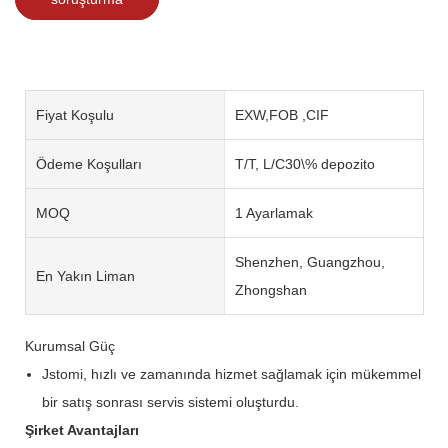
Fiyat Koşulu
EXW,FOB ,CIF
Ödeme Koşulları
T/T, L/C30\% depozito
MOQ
1 Ayarlamak
Shenzhen, Guangzhou,
En Yakın Liman
Zhongshan
Kurumsal Güç
Jstomi, hızlı ve zamanında hizmet sağlamak için mükemmel
bir satış sonrası servis sistemi oluşturdu.
Şirket Avantajları