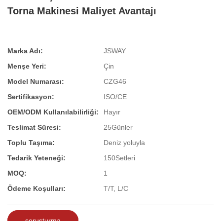
Torna Makinesi Maliyet Avantajı
Marka Adı:
JSWAY
Menşe Yeri:
Çin
Model Numarası:
CZG46
Sertifikasyon:
ISO/CE
OEM/ODM Kullanılabilirliği:
Hayır
Teslimat Süresi:
25Günler
Toplu Taşıma:
Deniz yoluyla
Tedarik Yeteneği:
150Setleri
MOQ:
1
Ödeme Koşulları:
T/T, L/C
soruşturma