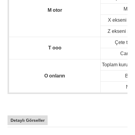
Mil hı
M
otor
X ekseni ser
Z ekseni ser
Çete tipi 
T
ooo
Canlı 
Toplam kurulu 
O
onların
Boyu
N.W
Detaylı Görseller