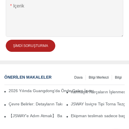
Içerik
ŞIMDI SORUŞTURMA
ÖNERILEN MAKALELER
Dava
Bilgi Merkezi
Bilgi
2026 Yılında Guangdong'da Önde Gelen İsviçre Tipi Torna Tezgahı
Karmaşık Parçaların İşlenmesind
Çevre Belirler: Detayların Takım Tezgahı Doğruluğuna Etkisi
JSWAY İsviçre Tipi Torna Tezgah
【JSWAY'e Adım Atmak】 Banfu 1 Numaralı Ortaokul Heyeti, Sosyal 
Ekipman teslimatı sadece başlan