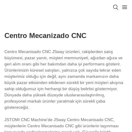
Centro Mecanizado CNC
Centro Mecanisado CNC JSway ürünleri, rakiplerden satış
büyümesi, pazar yanıtı, müşteri memnuniyeti, ağızdan ağıza ve
geri alım oranı gibi her bakımdan daha iyi performans gösterir.
Ürünlerimizin küresel satışları, yalnızca çok sayıda tekrar eden
müşterimiz olduğu için değil, aynı zamanda markamızın daha
büyük pazar etkisinden etkilenen sürekli bir yeni müşteri akışına
sahip olduğumuz için herhangi bir düşüş belirtisi göstermiyor.
Dünyada daha yüksek düzeyde uluslararasılaştırılmış,
profesyonel markalı ürünler yaratmak için sürekli çaba
göstereceğiz.
JSTOMI CNC Machine'de JSway Centro Mecanisado CNC,
müşterilerin Centro Mecanisado CNC gibi ürünlerin taşınması
konusunda endişelenmelerine gerek yok. Güvenilir lojistik