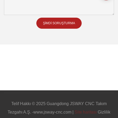
ŞIMDI SORUŞTURMA
Telif Hakkı © 2025 Guangdong JSWAY CNC Takım
Tezgahı A.Ş. -www.jsway-cnc.com |
Site haritası
Gizlilik