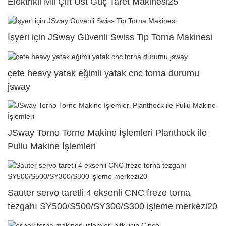
Elektrikli Mil Çift Üst Güç Taret Makinesi25
İşyeri için JSway Güvenli Swiss Tip Torna Makinesi
çete heavy yatak eğimli yatak cnc torna durumu
jsway
JSway Torno Torne Makine İşlemleri Planthock ile
Pullu Makine İşlemleri
Sauter servo taretli 4 eksenli CNC freze torna
tezgahı SY500/S500/SY300/S300 işleme merkezi20