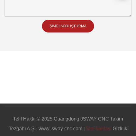
ŞIMDI SORUŞTURMA
Telif Hakkı © 2025 Guangdong JSWAY CNC Takım
Tezgahı A.Ş. -www.jsway-cnc.com |
Site haritası
Gizlilik