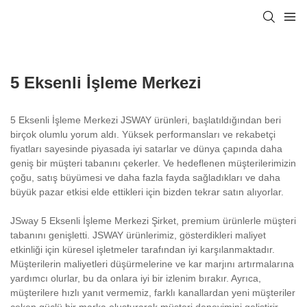
5 Eksenli İşleme Merkezi
5 Eksenli İşleme Merkezi JSWAY ürünleri, başlatıldığından beri
birçok olumlu yorum aldı. Yüksek performansları ve rekabetçi
fiyatları sayesinde piyasada iyi satarlar ve dünya çapında daha
geniş bir müşteri tabanını çekerler. Ve hedeflenen müşterilerimizin
çoğu, satış büyümesi ve daha fazla fayda sağladıkları ve daha
büyük pazar etkisi elde ettikleri için bizden tekrar satın alıyorlar.
JSway 5 Eksenli İşleme Merkezi Şirket, premium ürünlerle müşteri
tabanını genişletti. JSWAY ürünlerimiz, gösterdikleri maliyet
etkinliği için küresel işletmeler tarafından iyi karşılanmaktadır.
Müşterilerin maliyetleri düşürmelerine ve kar marjını artırmalarına
yardımcı olurlar, bu da onlara iyi bir izlenim bırakır. Ayrıca,
müşterilere hızlı yanıt vermemiz, farklı kanallardan yeni müşteriler
çeken güçlü bir marka oluşturarak müşteri deneyimini geliştirir.