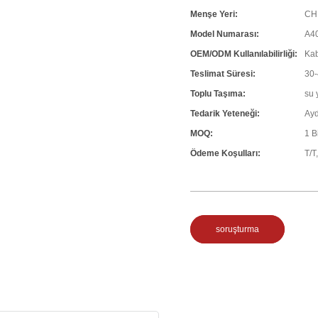
Menşe Yeri:
CH
Model Numarası:
A4
OEM/ODM Kullanılabilirliği:
Kab
Teslimat Süresi:
30-
Toplu Taşıma:
su 
Tedarik Yeteneği:
Ayd
MOQ:
1 B
Ödeme Koşulları:
T/T
soruşturma