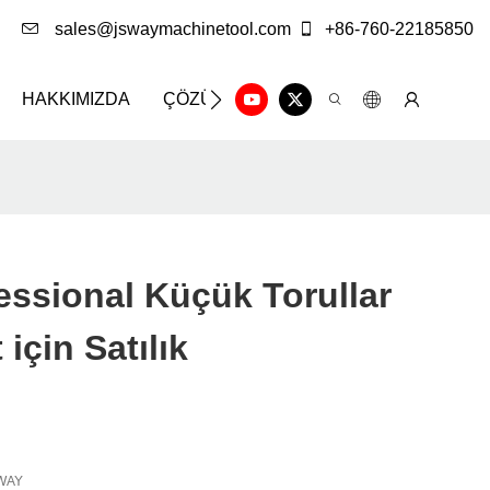
sales@jswaymachinetool.com
+86-760-22185850
HAKKIMIZDA
ÇÖZÜM
BILGI MERKEZI
BIZE 
ssional Küçük Torullar
 için Satılık
WAY