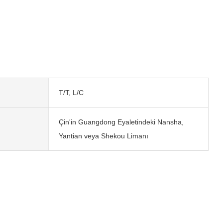
T/T, L/C
Çin'in Guangdong Eyaletindeki Nansha,
Yantian veya Shekou Limanı