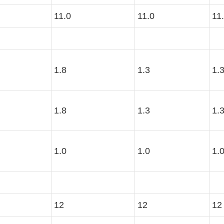
11.0
11.0
11
1.8
1.3
1.
1.8
1.3
1.
1.0
1.0
1.
12
12
12