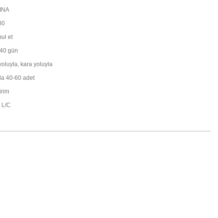
INA
00
ul et
40 gün
yoluyla, kara yoluyla
a 40-60 adet
irim
, L/C