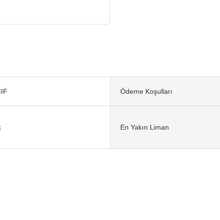
IF
Ödeme Koşulları
k
En Yakın Liman