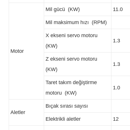
Mil gücü (KW)
11.0
Mil maksimum hızı (RPM)
X ekseni servo motoru
1.3
(KW)
Motor
Z ekseni servo motoru
1.3
(KW)
Taret takım değiştirme
1.0
motoru (KW)
Bıçak sırası sayısı
Aletler
Elektrikli aletler
12