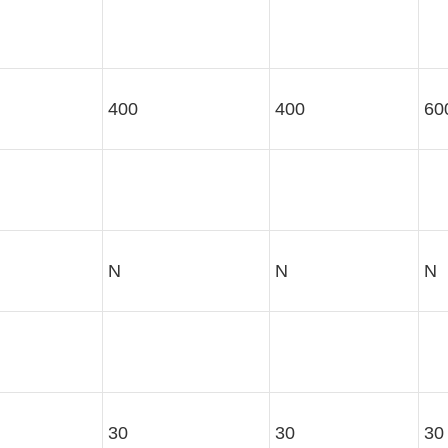
400
400
60
N
N
N
30
30
30