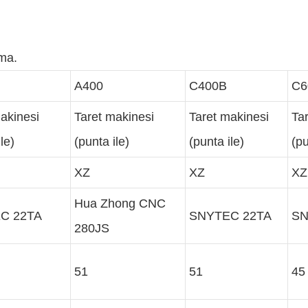
tma.
A400
C400B
C6
makinesi
Taret makinesi
Taret makinesi
Ta
le)
(punta ile)
(punta ile)
(pu
XZ
XZ
XZ
Hua Zhong CNC
C 22TA
SNYTEC 22TA
SN
280JS
51
51
45