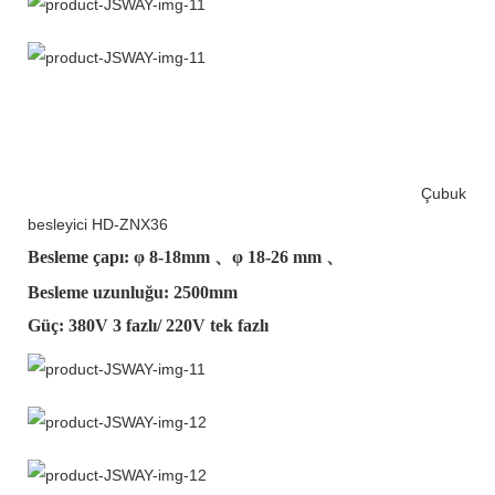
Çubuk
besleyici HD-ZNX36
Besleme çapı: φ
8-18mm
、φ
18-26 mm
、
Besleme uzunluğu: 2500mm
Güç: 380V 3 fazlı/ 220V tek fazlı