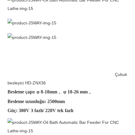
Çubuk
besleyici HD-ZNX36
Besleme çapı: φ
8-18mm
、φ
18-26 mm
、
Besleme uzunluğu: 2500mm
Güç: 380V 3 fazlı/ 220V tek fazlı