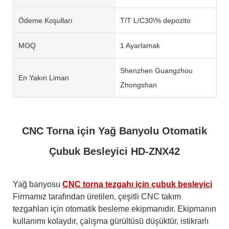
Ödeme Koşulları
T/T L/C30\% depozito
MOQ
1 Ayarlamak
Shenzhen Guangzhou
En Yakın Liman
Zhongshan
CNC Torna için Yağ Banyolu Otomatik
Çubuk Besleyici HD-ZNX42
Yağ banyosu
CNC torna tezgahı için çubuk besleyici
Firmamız tarafından üretilen, çeşitli CNC takım
tezgahları için otomatik besleme ekipmanıdır. Ekipmanın
kullanımı kolaydır, çalışma gürültüsü düşüktür, istikrarlı