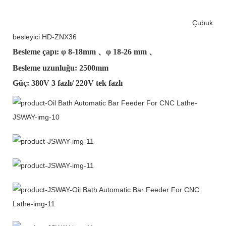
Çubuk
besleyici HD-ZNX36
Besleme çapı: φ
8-18mm
、φ
18-26 mm
、
Besleme uzunluğu: 2500mm
Güç: 380V 3 fazlı/ 220V tek fazlı