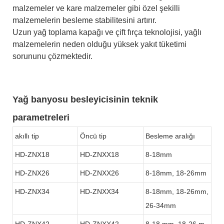
malzemeler ve kare malzemeler gibi özel şekilli
malzemelerin besleme stabilitesini artırır.
Uzun yağ toplama kapağı ve çift fırça teknolojisi, yağlı
malzemelerin neden olduğu yüksek yakıt tüketimi
sorununu çözmektedir.
Yağ banyosu besleyicisinin teknik
parametreleri
akıllı tip
Öncü tip
Besleme aralığı
HD-ZNX18
HD-ZNXX18
8-18mm
HD-ZNX26
HD-ZNXX26
8-18mm, 18-26mm
HD-ZNX34
HD-ZNXX34
8-18mm, 18-26mm,
26-34mm
HD-ZNX42
HD-ZNXX42
8-18 mm, 18-26 m