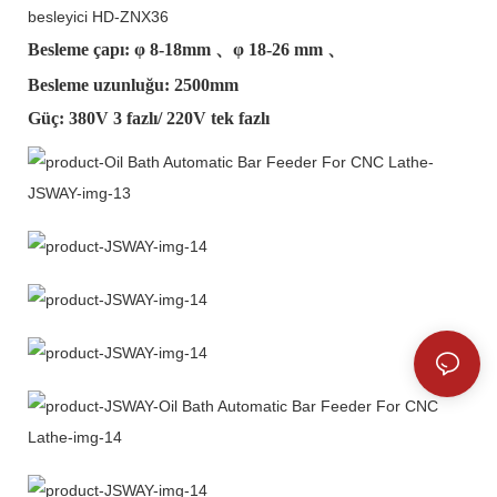
besleyici HD-ZNX36
Besleme çapı: φ
8-18mm
、φ
18-26 mm
、
Besleme uzunluğu: 2500mm
Güç: 380V 3 fazlı/ 220V tek fazlı