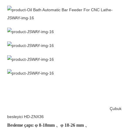
Çubuk
besleyici HD-ZNX36
Besleme çapı: φ
8-18mm
、φ
18-26 mm
、