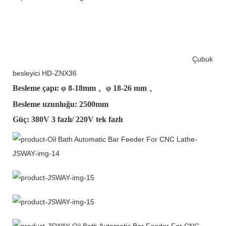
Çubuk
besleyici HD-ZNX36
Besleme çapı: φ
8-18mm
、φ
18-26 mm
、
Besleme uzunluğu: 2500mm
Güç: 380V 3 fazlı/ 220V tek fazlı