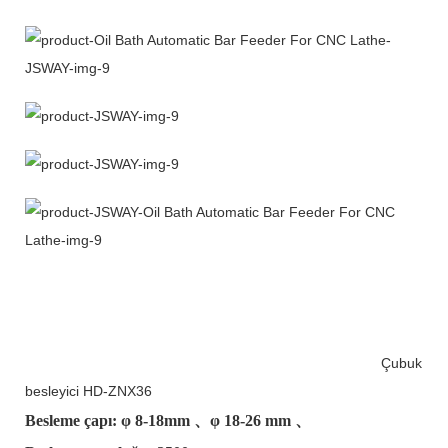
Çubuk
besleyici HD-ZNX36
Besleme çapı: φ
8-18mm
、φ
18-26 mm
、