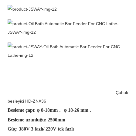
Çubuk
besleyici HD-ZNX36
Besleme çapı: φ
8-18mm
、φ
18-26 mm
、
Besleme uzunluğu: 2500mm
Güç: 380V 3 fazlı/ 220V tek fazlı