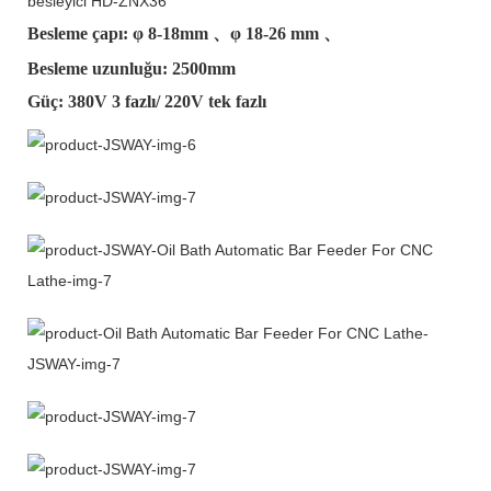
besleyici HD-ZNX36
Besleme çapı: φ
8-18mm
、φ
18-26 mm
、
Besleme uzunluğu: 2500mm
Güç: 380V 3 fazlı/ 220V tek fazlı