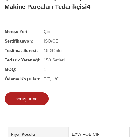
Makine Parçaları Tedarikçisi4
Menşe Yeri:
Çin
Sertifikasyon:
ISO/CE
Teslimat Süresi:
15 Günler
Tedarik Yeteneği:
150 Setleri
MOQ:
1
Ödeme Koşulları:
T/T, L/C
soruşturma
Fiyat Koşulu
EXW FOB CIF