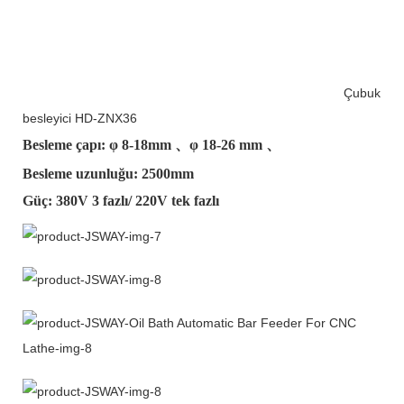
Çubuk
besleyici HD-ZNX36
Besleme çapı: φ
8-18mm
、φ
18-26 mm
、
Besleme uzunluğu: 2500mm
Güç: 380V 3 fazlı/ 220V tek fazlı