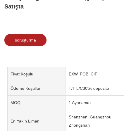
Satışta
soruşturma
Fiyat Koşulu
EXW, FOB ,CIF
Ödeme Koşulları
T/T L/C30\% depozito
MOQ
1 Ayarlamak
Shenzhen, Guangzhou,
En Yakın Liman
Zhongshan