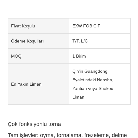
Fiyat Koşulu
EXW FOB CIF
Ödeme Koşulları
T/T, L/C
MOQ
1 Birim
Çin'in Guangdong
Eyaletindeki Nansha,
En Yakın Liman
Yantian veya Shekou
Limanı
Çok fonksiyonlu torna
Tam işlevler: oyma, tornalama, frezeleme, delme