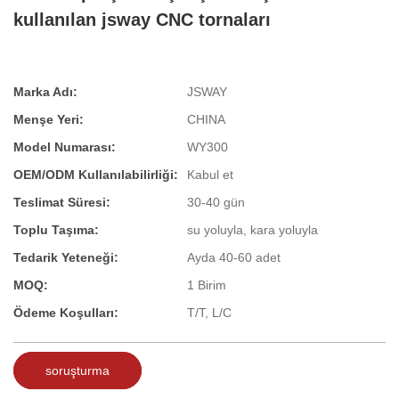
kullanılan jsway CNC tornaları
Marka Adı:
JSWAY
Menşe Yeri:
CHINA
Model Numarası:
WY300
OEM/ODM Kullanılabilirliği:
Kabul et
Teslimat Süresi:
30-40 gün
Toplu Taşıma:
su yoluyla, kara yoluyla
Tedarik Yeteneği:
Ayda 40-60 adet
MOQ:
1 Birim
Ödeme Koşulları:
T/T, L/C
soruşturma