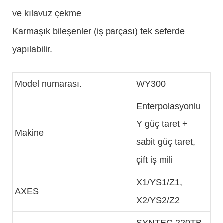
ve kılavuz çekme
Karmaşık bileşenler (iş parçası) tek seferde
yapılabilir.
Model numarası.
WY300
Enterpolasyonlu
Y güç taret +
Makine
sabit güç taret,
çift iş mili
X1/YS1/Z1,
AXES
X2/YS2/Z2
SYNTEC 220TB