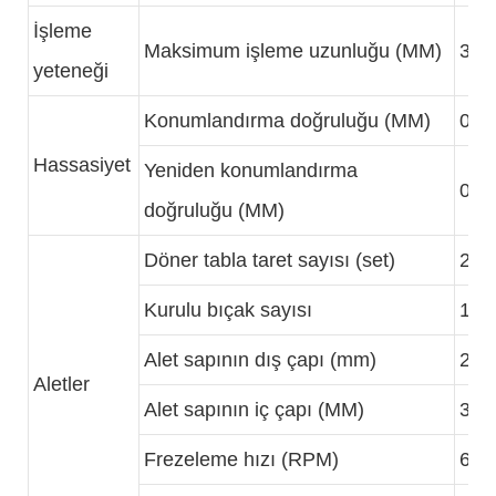
İşleme
Maksimum işleme uzunluğu (MM)
300
yeteneği
Konumlandırma doğruluğu (MM)
0.0
Hassasiyet
Yeniden konumlandırma
0.0
doğruluğu (MM)
Döner tabla taret sayısı (set)
2
Kurulu bıçak sayısı
16
Alet sapının dış çapı (mm)
25
Aletler
Alet sapının iç çapı (MM)
32
Frezeleme hızı (RPM)
600