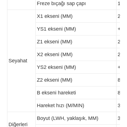
Freze bıçağı sap çapı
1-2
X1 ekseni (MM)
225
YS1 ekseni (MM)
+-5
Z1 ekseni (MM)
265
X2 ekseni (MM)
225
Seyahat
YS2 ekseni (MM)
+-5
Z2 ekseni (MM)
810
B ekseni hareketi
800
Hareket hızı (M/MIN)
30
Boyut (LWH, yaklaşık, MM)
330
Diğerleri