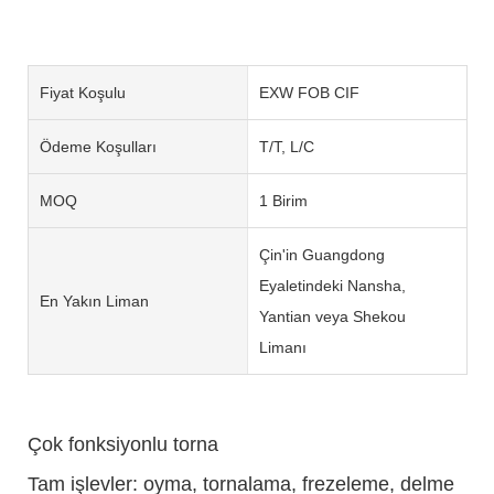
Fiyat Koşulu
EXW FOB CIF
Ödeme Koşulları
T/T, L/C
MOQ
1 Birim
Çin'in Guangdong
Eyaletindeki Nansha,
En Yakın Liman
Yantian veya Shekou
Limanı
Çok fonksiyonlu torna
Tam işlevler: oyma, tornalama, frezeleme, delme