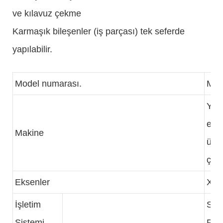
ve kılavuz çekme
Karmaşık bileşenler (iş parçası) tek seferde
yapılabilir.
Model numarası.
ME
Y e
ente
Makine
üst 
çift 
Eksenler
X1/
İşletim
SYN
Sistemi
FA