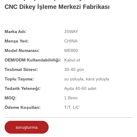
CNC Dikey İşleme Merkezi Fabrikası
Marka Adı:
JSWAY
Menşe Yeri:
CHINA
Model Numarası:
ME800
OEM/ODM Kullanılabilirliği:
Kabul et
Teslimat Süresi:
30-40 gün
Toplu Taşıma:
su yoluyla, kara yoluyla
Tedarik Yeteneği:
Ayda 40-60 adet
MOQ:
1 Birim
Ödeme Koşulları:
T/T, L/C
soruşturma