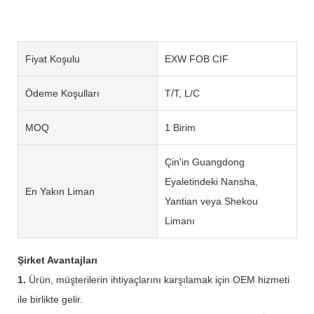
Fiyat Koşulu
EXW FOB CIF
Ödeme Koşulları
T/T, L/C
MOQ
1 Birim
Çin'in Guangdong
Eyaletindeki Nansha,
En Yakın Liman
Yantian veya Shekou
Limanı
Şirket Avantajları
1.
Ürün, müşterilerin ihtiyaçlarını karşılamak için OEM hizmeti
ile birlikte gelir.