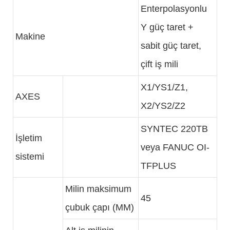
Enterpolasyonlu
Y güç taret +
Makine
sabit güç taret,
çift iş mili
X1/YS1/Z1,
AXES
X2/YS2/Z2
SYNTEC 220TB
İşletim
veya FANUC OI-
sistemi
TFPLUS
Milin maksimum
45
çubuk çapı (MM)