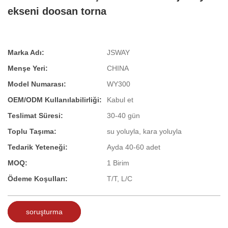
ekseni doosan torna
Marka Adı:
JSWAY
Menşe Yeri:
CHINA
Model Numarası:
WY300
OEM/ODM Kullanılabilirliği:
Kabul et
Teslimat Süresi:
30-40 gün
Toplu Taşıma:
su yoluyla, kara yoluyla
Tedarik Yeteneği:
Ayda 40-60 adet
MOQ:
1 Birim
Ödeme Koşulları:
T/T, L/C
soruşturma