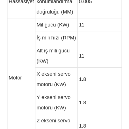
Hassasiyet
konumlandırma
0.005
doğruluğu (MM)
Mil gücü (KW)
11
İş mili hızı (RPM)
Alt iş mili gücü
11
(KW)
X ekseni servo
Motor
1.8
motoru (KW)
Y ekseni servo
1.8
motoru (KW)
Z ekseni servo
1.8