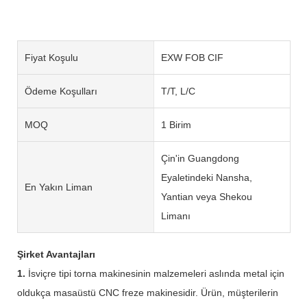
Fiyat Koşulu
EXW FOB CIF
Ödeme Koşulları
T/T, L/C
MOQ
1 Birim
Çin'in Guangdong
Eyaletindeki Nansha,
En Yakın Liman
Yantian veya Shekou
Limanı
Şirket Avantajları
1.
İsviçre tipi torna makinesinin malzemeleri aslında metal için
oldukça masaüstü CNC freze makinesidir. Ürün, müşterilerin