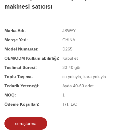
makinesi satıcısı
Marka Adı:
JSWAY
Menşe Yeri:
CHINA
Model Numarası:
D265
OEM/ODM Kullanılabilirliği:
Kabul et
Teslimat Süresi:
30-40 gün
Toplu Taşıma:
su yoluyla, kara yoluyla
Tedarik Yeteneği:
Ayda 40-60 adet
MOQ:
1
Ödeme Koşulları:
T/T, L/C
soruşturma