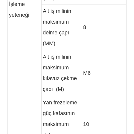
İşleme
Alt iş milinin
yeteneği
maksimum
8
delme çapı
(MM)
Alt iş milinin
maksimum
M6
kılavuz çekme
çapı (M)
Yan frezeleme
güç kafasının
maksimum
10