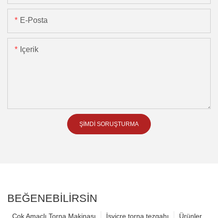
E-Posta
Içerik
ŞIMDI SORUŞTURMA
BEĞENEBILIRSIN
Çok Amaçlı Torna Makinası
İsviçre torna tezgahı
Ürünler