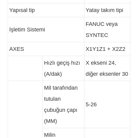
Yapısal tip
Yatay takım tipi
FANUC veya
İşletim Sistemi
SYNTEC
AXES
X1Y1Z1 + X2Z2
Hızlı geçiş hızı
X ekseni 24,
(A/dak)
diğer eksenler 30
Mil tarafından
tutulan
5-26
çubuğun çapı
(MM)
Milin