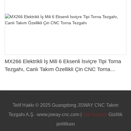
MX266 Elektrikli İş Mili 6 Eksenli İsviçre Tipi Torna
Tezgahı, Canlı Takım Özellikli Çin CNC Torna
Tezgahı
Telif Hakkı © 2025 Guangdong JSWAY CNC Takım
Tezgahı A.Ş. -www.jsway-cnc.com |
Site haritası
Gizlilik
politikası