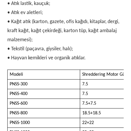
• Atık lastik, kauçuk;
• Atık ev aletleri;
• Kağıt atık (karton, gazete, ofis kağıdı, kitaplar, dergi,
kraft kağıt, kağıt çekirdeği, karton tüp, kağıt ambalaj
malzemesi);
• Tekstil (paçavra, giysiler, halı);
• Hayvan kemikleri ve organik atıklar.
Modeli
Shreddering Motor Gücü
PNSS-300
7.5
PNSS-400
7.5
PNSS-600
7.5+7.5
PNSS-800
18.5+18.5
PNSS-1000
22+22