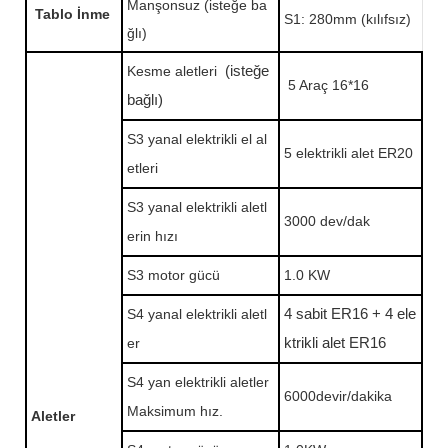
Manşonsuz (isteğe ba
Tablo İnme
S1: 280mm (kılıfsız)
ğlı)
Kesme aletleri
(isteğe
5 Araç 16*16
bağlı)
S3 yanal elektrikli el al
5 elektrikli alet ER20
etleri
S3 yanal elektrikli aletl
3000 dev/dak
erin hızı
S3 motor gücü
1.0 KW
S4 yanal elektrikli aletl
4 sabit ER16 + 4 ele
er
ktrikli alet ER16
S4 yan elektrikli aletler
6000devir/dakika
Maksimum hız.
Aletler