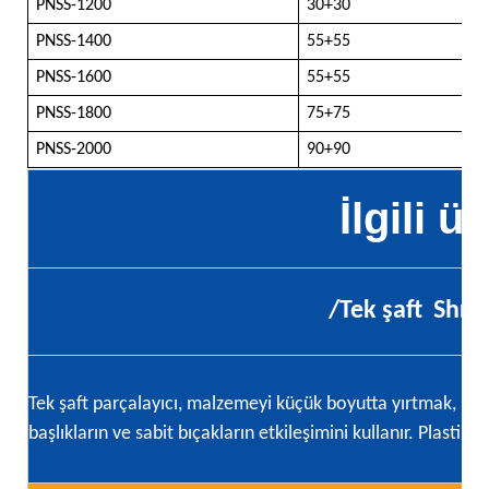
PNSS-1200
30+30
PNSS-1400
55+55
PNSS-1600
55+55
PNSS-1800
75+75
PNSS-2000
90+90
İlgili ü
/Tek şaft
Shre
Tek şaft parçalayıcı, malzemeyi küçük boyutta yırtmak, kes
başlıkların ve sabit bıçakların etkileşimini kullanır. Plastik