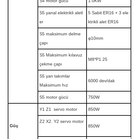
S4 motor gücü
1.0KW
S5 yanal elektrikli aletl
5 Sabit ER16 + 3 ele
er
ktrikli alet ER16
S5 maksimum delme
φ10mm
çapı
S5 Maksimum kılavuz
M8*P1.25
çekme çapı
S5 yan takımlar
6000 dev/dak
Maksimum hız
S5 motor gücü
750W
Y1 Z1 servo motor
850W
Z2 X2. Y2 servo motor
Güç
850W