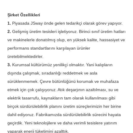
Şirket Özellikleri
1.
Piyasada JSway önde gelen tedarikçi olarak görev yapıyor.
2.
Gelişmiş üretim tesisleri işletiyoruz. Birinci sınıf üretim hatları
ve makinelerle donatılmış olup, en yüksek kalite, hassasiyet ve
performans standartlarını karşılayan ürünler
üretebilmektedirler.
3.
Kurumsal kültürümüz yenilikçi olmaktır. Yani kalıpların
dışında çalışmak, sıradanlığı reddetmek ve asla
sürüklenmemek. Çevre bütünlüğünü korumak ve muhafaza
etmek için çok çalışıyoruz. Atık deşarjının azaltılması, su ve
elektrik tasarrufu, kaynakların tam olarak kullanılması gibi
birçok sürdürülebilirlik planını üretim süreçlerimizin her birine
dahil ediyoruz. Fabrikamızda sürdürülebilirlik sürecini hayata
geçirdik. Yeni teknolojilere ve daha verimli tesislere yatırım
yaparak enerji tüketimini azalttık.