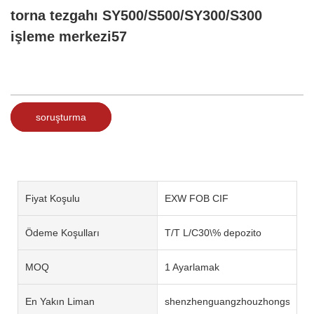
torna tezgahı SY500/S500/SY300/S300
işleme merkezi57
soruşturma
Fiyat Koşulu
EXW FOB CIF
Ödeme Koşulları
T/T L/C30\% depozito
MOQ
1 Ayarlamak
En Yakın Liman
shenzhenguangzhouzhongshan