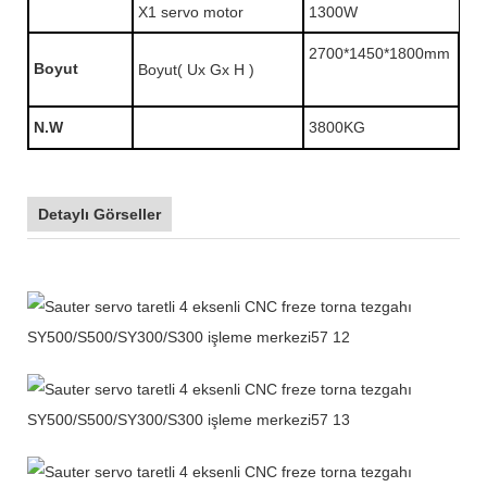
X1 servo motor
1300W
2700*1450*1800mm
Boyut
Boyut( Ux Gx H )
N.W
3800KG
Detaylı Görseller