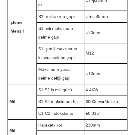
φ7-φ35mm
pı
S2
mil sıkma çapı
φ5-φ35mm
İşleme
S1 mili maksimum
Menzil
φ20mm
delme çapı
S1 iş mili maksimum
M12
kılavuz çekme çapı
Maksimum yanal
φ10mm
delme deliği çapı
S1 S2 iş mili gücü
4.4KW
Mil
S1 S2 maksimum hız
6000devir/dakika
C1 C2 indeksleme
±0.015°
Hareketli kol
230mm
Mil